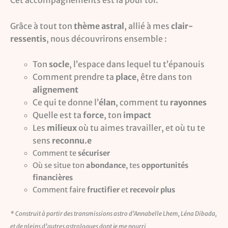
Cet accompagnements est là pour toi.
Grâce à tout ton
thème astral
, allié à mes
clair-
ressentis
, nous découvrirons ensemble :
Ton
socle
, l’espace dans lequel tu t’épanouis
Comment prendre ta
place
, être dans ton
alignement
Ce qui te donne l’
élan
, comment tu
rayonnes
Quelle est ta
force
, ton
impact
Les
milieux
où tu aimes travailler, et où tu te
sens
reconnu.e
Comment te
sécuriser
Où se situe ton
abondance
, tes
opportunités
financières
Comment faire
fructifier
et
recevoir plus
* Construit à partir des transmissions astro d’Annabelle Lhem, Léna Dibada,
et de pleins d’autres astrologues dont je me nourri